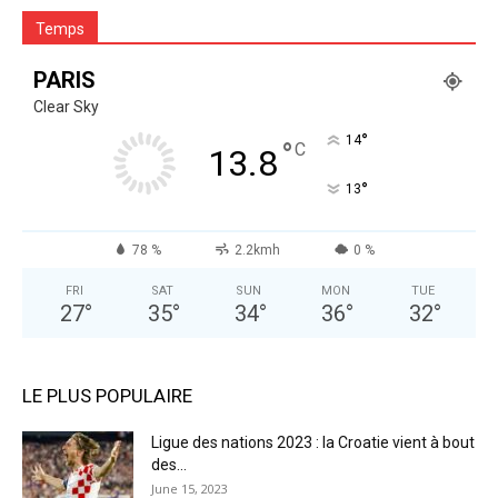
Temps
PARIS
Clear Sky
°
14
°
C
13.8
°
13
78 %
2.2kmh
0 %
FRI
SAT
SUN
MON
TUE
27
°
35
°
34
°
36
°
32
°
LE PLUS POPULAIRE
Ligue des nations 2023 : la Croatie vient à bout
des...
June 15, 2023