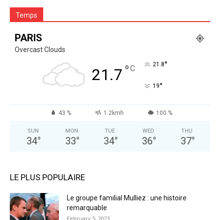
Temps
PARIS
Overcast Clouds
°
21.8
°
C
21.7
°
19
43 %
1.2kmh
100 %
SUN
MON
TUE
WED
THU
34
°
33
°
34
°
36
°
37
°
LE PLUS POPULAIRE
Le groupe familial Mulliez : une histoire
remarquable
February 5, 2023