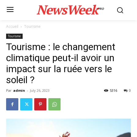
NewsWeek
PRO
Accueil
Tourisme
Tourisme
Tourisme : le changement
climatique peut-il avoir un
impact sur la ruée vers le
soleil ?
Par
admin
-
July 26, 2023
5316
0