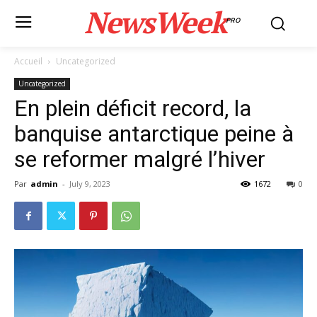
NewsWeek
PRO
Accueil
Uncategorized
Uncategorized
En plein déficit record, la
banquise antarctique peine à
se reformer malgré l’hiver
Par
admin
-
July 9, 2023
1672
0