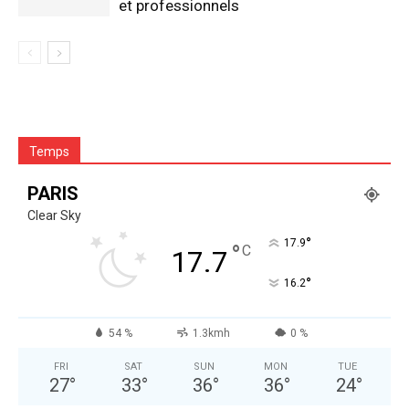
et professionnels
Temps
PARIS
Clear Sky
°
17.9
°
C
17.7
°
16.2
54 %
1.3kmh
0 %
FRI
SAT
SUN
MON
TUE
27
°
33
°
36
°
36
°
24
°