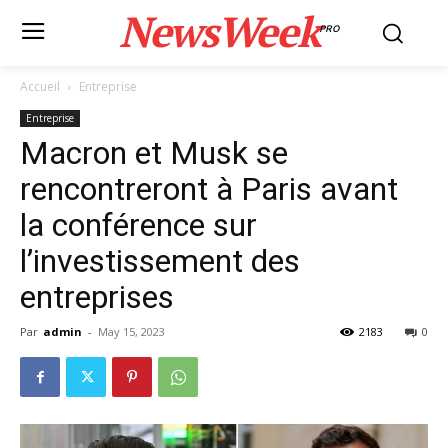
NewsWeek
PRO
Accueil
Entreprise
Entreprise
Macron et Musk se
rencontreront à Paris avant
la conférence sur
l’investissement des
entreprises
Par
admin
-
May 15, 2023
2183
0