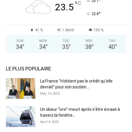
°
25.1
°
C
23.5
°
22.8
41 %
1.3kmh
100 %
SUN
MON
TUE
WED
THU
34
°
34
°
35
°
38
°
40
°
LE PLUS POPULAIRE
La France “n’obtient pas le crédit qu’elle
devrait” pour son soutien...
May 16, 2023
Un skieur “ivre” meurt après s’être écrasé à
travers la fenêtre...
April 4, 2023