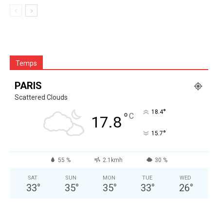
Temps
PARIS
Scattered Clouds
°
18.4
°
C
17.8
°
15.7
55 %
2.1kmh
30 %
SAT
SUN
MON
TUE
WED
33
°
35
°
35
°
33
°
26
°