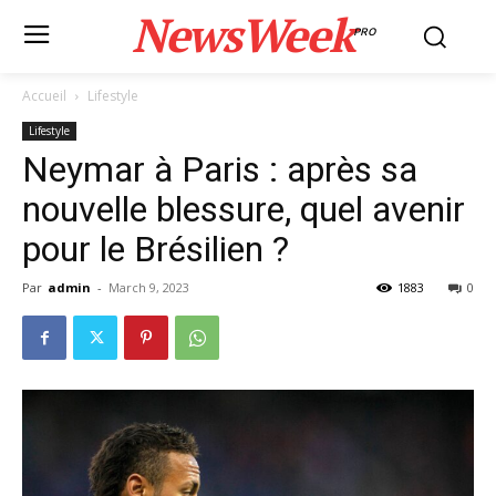
NewsWeek
PRO
Accueil
Lifestyle
Lifestyle
Neymar à Paris : après sa
nouvelle blessure, quel avenir
pour le Brésilien ?
Par
admin
-
March 9, 2023
1883
0