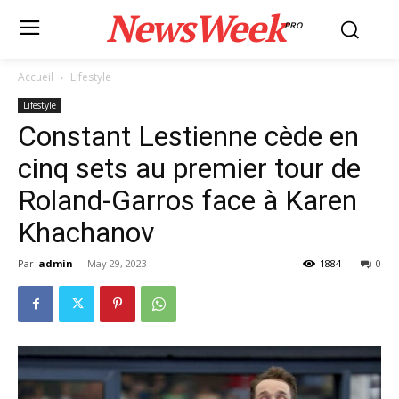
NewsWeek
PRO
Accueil
Lifestyle
Lifestyle
Constant Lestienne cède en
cinq sets au premier tour de
Roland-Garros face à Karen
Khachanov
Par
admin
-
May 29, 2023
1884
0