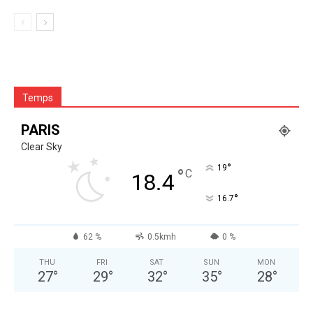
Temps
PARIS
Clear Sky
°
19
°
C
18.4
°
16.7
62 %
0.5kmh
0 %
THU
FRI
SAT
SUN
MON
27
°
29
°
32
°
35
°
28
°