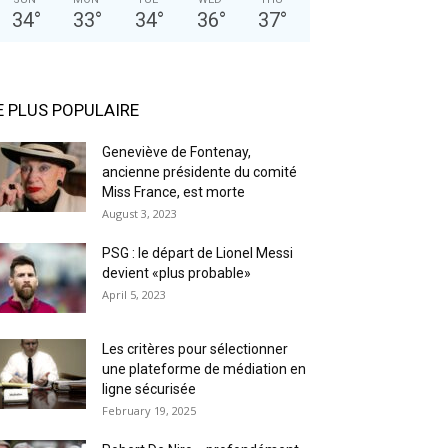
34
°
33
°
34
°
36
°
37
°
E PLUS POPULAIRE
Geneviève de Fontenay,
ancienne présidente du comité
Miss France, est morte
August 3, 2023
PSG : le départ de Lionel Messi
devient «plus probable»
April 5, 2023
Les critères pour sélectionner
une plateforme de médiation en
ligne sécurisée
February 19, 2025