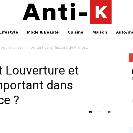
Lifestyle
Mode & Beauté
Cuisine
Maison
Auto/m
pourquoi est-il important dans l’histoire de France...
t Louverture et
important dans
ce ?
1932
0