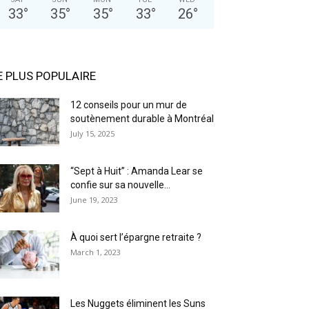
33
°
35
°
35
°
33
°
26
°
E PLUS POPULAIRE
12 conseils pour un mur de
soutènement durable à Montréal
July 15, 2025
“Sept à Huit” : Amanda Lear se
confie sur sa nouvelle...
June 19, 2023
À quoi sert l’épargne retraite ?
March 1, 2023
Les Nuggets éliminent les Suns