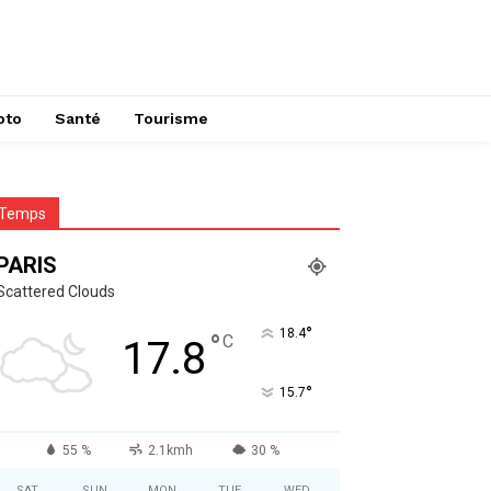
oto
Santé
Tourisme
Temps
PARIS
Scattered Clouds
°
18.4
°
C
17.8
°
15.7
55 %
2.1kmh
30 %
SAT
SUN
MON
TUE
WED