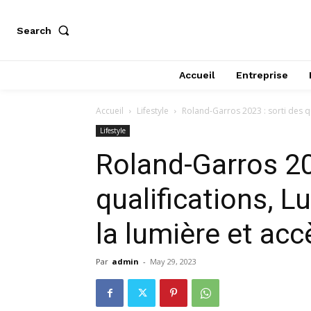
Search
Accueil
Entreprise
Accueil
Lifestyle
Roland-Garros 2023 : sorti des qua
Lifestyle
Roland-Garros 20
qualifications, L
la lumière et ac
Par
admin
-
May 29, 2023