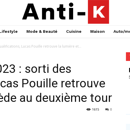
Lifestyle
Mode & Beauté
Cuisine
Maison
Auto/m
lifications, Lucas Pouille retrouve la lumière et...
23 : sorti des
ucas Pouille retrouve
cède au deuxième tour
1615
0