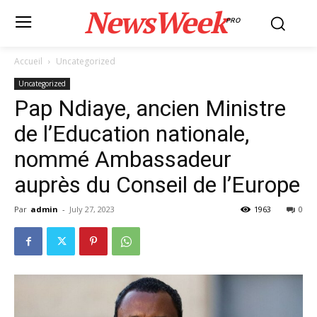
NewsWeek
PRO
Accueil
Uncategorized
Uncategorized
Pap Ndiaye, ancien Ministre
de l’Education nationale,
nommé Ambassadeur
auprès du Conseil de l’Europe
Par
admin
-
July 27, 2023
1963
0