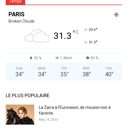
Temps
PARIS
Broken Clouds
°
33.6
°
C
31.3
°
31.3
32 %
1.3kmh
82 %
SUN
MON
TUE
WED
THU
34
°
34
°
35
°
38
°
40
°
LE PLUS POPULAIRE
La Zarra à l’Eurovision, de mouton noir à
favorite
May 13, 2023