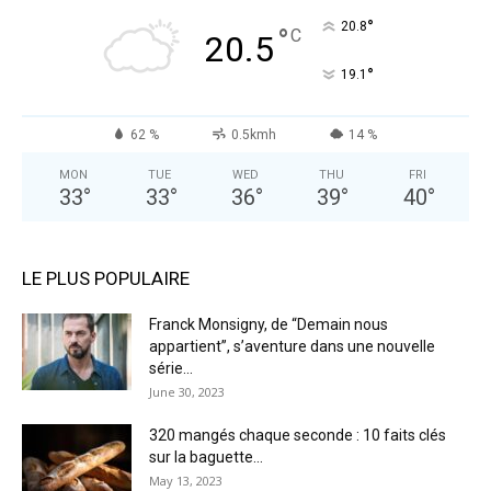
°
20.8
°
C
20.5
°
19.1
62 %
0.5kmh
14 %
MON
TUE
WED
THU
FRI
33
°
33
°
36
°
39
°
40
°
LE PLUS POPULAIRE
Franck Monsigny, de “Demain nous
appartient”, s’aventure dans une nouvelle
série...
June 30, 2023
320 mangés chaque seconde : 10 faits clés
sur la baguette...
May 13, 2023