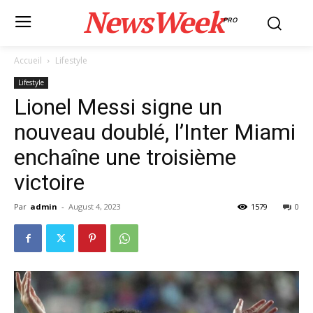
NewsWeek
PRO
Accueil
Lifestyle
Lifestyle
Lionel Messi signe un
nouveau doublé, l’Inter Miami
enchaîne une troisième
victoire
Par
admin
-
August 4, 2023
1579
0