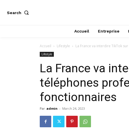
Search
Accueil
Entreprise
Accueil
Lifestyle
La France va interdire TikTok su
Lifestyle
La France va inte
téléphones prof
fonctionnaires
Par
admin
-
March 24, 2023