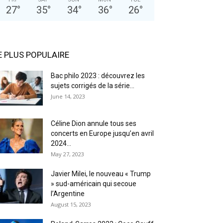
27
°
35
°
34
°
36
°
26
°
E PLUS POPULAIRE
Bac philo 2023 : découvrez les
sujets corrigés de la série...
June 14, 2023
Céline Dion annule tous ses
concerts en Europe jusqu’en avril
2024...
May 27, 2023
Javier Milei, le nouveau « Trump
» sud-américain qui secoue
l’Argentine
August 15, 2023