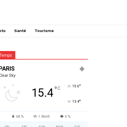
oto
Santé
Tourisme
Temps
PARIS
Clear Sky
°
15.6
°
C
15.4
°
13.4
68 %
1.3kmh
0 %
FRI
SAT
SUN
MON
TUE