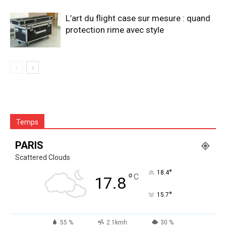
L’art du flight case sur mesure : quand
protection rime avec style
Temps
PARIS
Scattered Clouds
°
18.4
°
C
17.8
°
15.7
55 %
2.1kmh
30 %