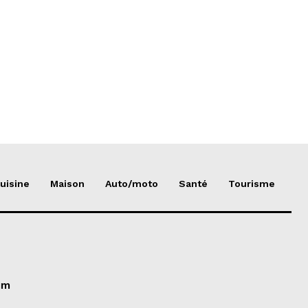
uisine
Maison
Auto/moto
Santé
Tourisme
im