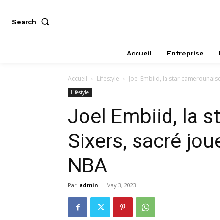
Search
Accueil
Entreprise
Accueil
Lifestyle
Joel Embiid, la star camerounaise 
Lifestyle
Joel Embiid, la 
Sixers, sacré joue
NBA
Par
admin
-
May 3, 2023