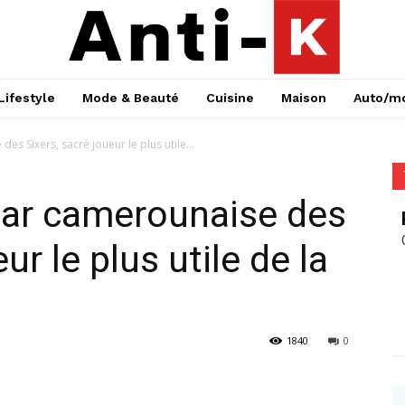
Lifestyle
Mode & Beauté
Cuisine
Maison
Auto/m
des Sixers, sacré joueur le plus utile...
star camerounaise des
ur le plus utile de la
1840
0