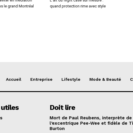
 éviter en médiation
L’art du flight case sur mesure :
ns le grand Montréal
quand protection rime avec style
Accueil
Entreprise
Lifestyle
Mode & Beauté
C
 utiles
Doit lire
s
Mort de Paul Reubens, interprète de
l’excentrique Pee-Wee et fidèle de T
Burton