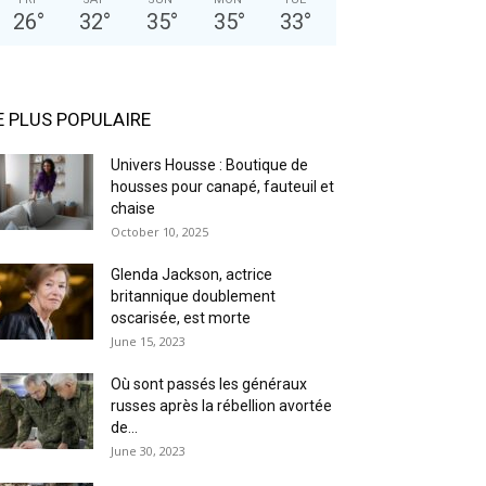
26
°
32
°
35
°
35
°
33
°
E PLUS POPULAIRE
Univers Housse : Boutique de
housses pour canapé, fauteuil et
chaise
October 10, 2025
Glenda Jackson, actrice
britannique doublement
oscarisée, est morte
June 15, 2023
Où sont passés les généraux
russes après la rébellion avortée
de...
June 30, 2023