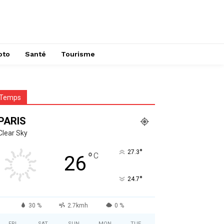
oto
Santé
Tourisme
Temps
PARIS
Clear Sky
°
27.3
°
C
26
°
24.7
30 %
2.7kmh
0 %
FRI
SAT
SUN
MON
TUE