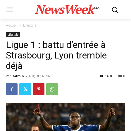
NewsWeek
PRO
Accueil
Lifestyle
Lifestyle
Ligue 1 : battu d’entrée à
Strasbourg, Lyon tremble
déjà
Par
admin
-
August 14, 2023
1460
0