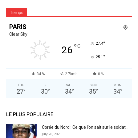
Temps
PARIS
Clear Sky
°
27.4
°
C
26
°
25.1
34 %
2.7kmh
0 %
THU
FRI
SAT
SUN
MON
27
°
30
°
34
°
35
°
34
°
LE PLUS POPULAIRE
Corée du Nord : Ce que l’on sait sur le soldat...
July 20, 2023