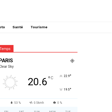
oto
Santé
Tourisme
Temps
PARIS
Clear Sky
°
22.9
°
C
20.6
°
19.5
53 %
0.5kmh
0 %
FRI
SAT
SUN
MON
TUE