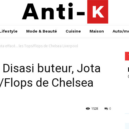
Lifestyle
Mode & Beauté
Cuisine
Maison
Auto/m
Jota effacé… les Tops/Flops de Chelsea Liverpool
 Disasi buteur, Jota
/Flops de Chelsea
1528
0