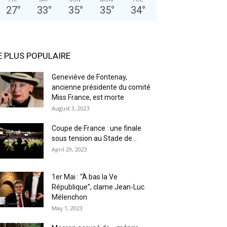
27
°
33
°
35
°
35
°
34
°
E PLUS POPULAIRE
Geneviève de Fontenay,
ancienne présidente du comité
Miss France, est morte
August 3, 2023
Coupe de France : une finale
sous tension au Stade de...
April 29, 2023
1er Mai : “À bas la Ve
République”, clame Jean-Luc
Mélenchon
May 1, 2023