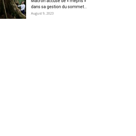
Macron accusé de « mépris »
dans sa gestion du sommet...
August 9, 2023