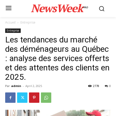
NewsWeek
PRO
Accueil
Entreprise
Entreprise
Les tendances du marché
des déménageurs au Québec
: analyse des services offerts
et des attentes des clients en
2025.
Par
admin
-
April 2, 2025
2778
0