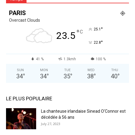
PARIS
Overcast Clouds
°
25.1
°
C
23.5
°
22.8
41 %
1.3kmh
100 %
SUN
MON
TUE
WED
THU
34
°
34
°
35
°
38
°
40
°
LE PLUS POPULAIRE
La chanteuse irlandaise Sinead O’Connor est
décédée à 56 ans
July 27, 2023