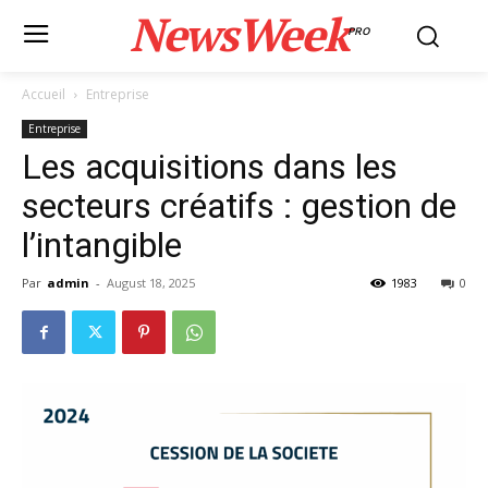
NewsWeek
PRO
Accueil
Entreprise
Entreprise
Les acquisitions dans les
secteurs créatifs : gestion de
l’intangible
Par
admin
-
August 18, 2025
1983
0