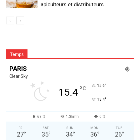
apiculteurs et distributeurs
Temps
PARIS
Clear Sky
°
15.6
°
C
15.4
°
13.4
68 %
1.3kmh
0 %
FRI
SAT
SUN
MON
TUE
27
°
35
°
34
°
36
°
26
°