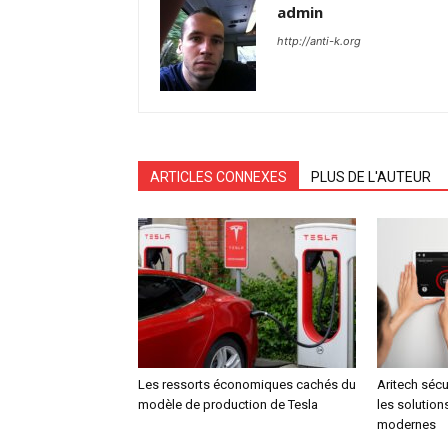
admin
http://anti-k.org
ARTICLES CONNEXES
PLUS DE L'AUTEUR
Les ressorts économiques cachés du
Aritech sécu
modèle de production de Tesla
les solution
modernes