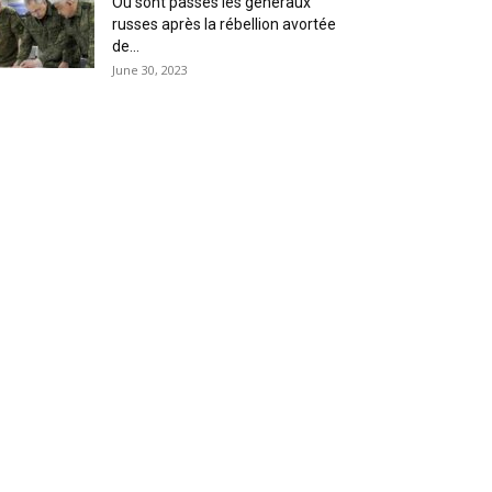
Où sont passés les généraux
russes après la rébellion avortée
de...
June 30, 2023