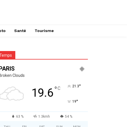
oto
Santé
Tourisme
Temps
PARIS
Broken Clouds
°
21.3
°
C
19.6
°
19
63 %
1.3kmh
54 %
THU
FRI
SAT
SUN
MON