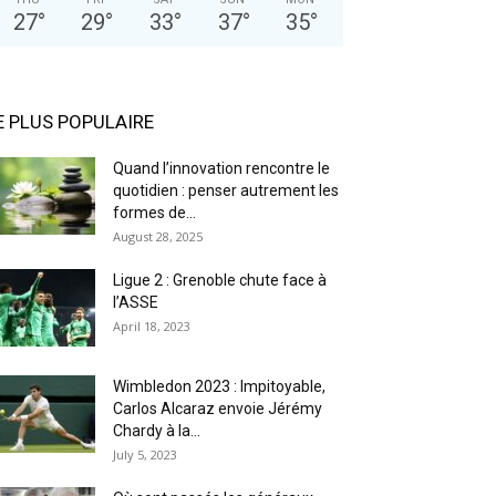
27
°
29
°
33
°
37
°
35
°
E PLUS POPULAIRE
Quand l’innovation rencontre le
quotidien : penser autrement les
formes de...
August 28, 2025
Ligue 2 : Grenoble chute face à
l’ASSE
April 18, 2023
Wimbledon 2023 : Impitoyable,
Carlos Alcaraz envoie Jérémy
Chardy à la...
July 5, 2023