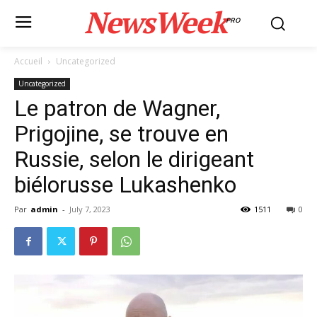
NewsWeek
PRO
Accueil
Uncategorized
Uncategorized
Le patron de Wagner,
Prigojine, se trouve en
Russie, selon le dirigeant
biélorusse Lukashenko
Par
admin
-
July 7, 2023
1511
0