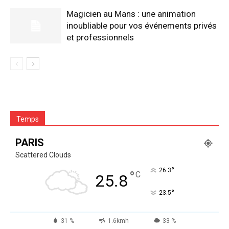
Magicien au Mans : une animation
inoubliable pour vos événements privés
et professionnels
Temps
PARIS
Scattered Clouds
°
26.3
°
C
25.8
°
23.5
31 %
1.6kmh
33 %