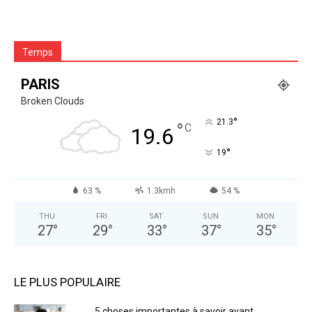
Temps
PARIS
Broken Clouds
°
21.3
°
C
19.6
°
19
63 %
1.3kmh
54 %
THU
FRI
SAT
SUN
MON
27
°
29
°
33
°
37
°
35
°
LE PLUS POPULAIRE
5 choses importantes à savoir avant