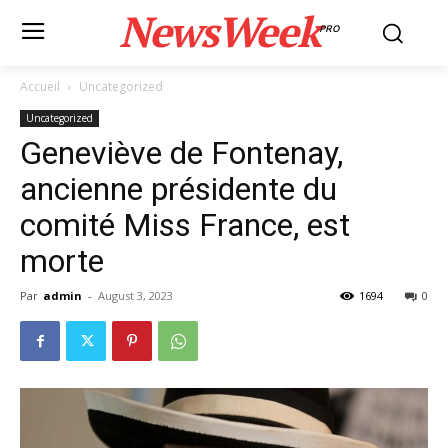
NewsWeek
PRO
Accueil
Uncategorized
Uncategorized
Geneviève de Fontenay,
ancienne présidente du
comité Miss France, est
morte
Par
admin
-
August 3, 2023
1694
0