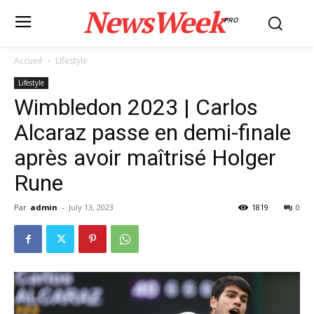
NewsWeek
PRO
Accueil
Lifestyle
Lifestyle
Wimbledon 2023 | Carlos
Alcaraz passe en demi-finale
après avoir maîtrisé Holger
Rune
Par
admin
-
July 13, 2023
1819
0