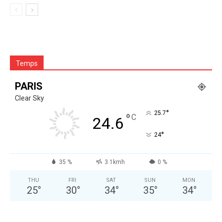
Temps
PARIS
Clear Sky
°
25.7
°
C
24.6
°
24
35 %
3.1kmh
0 %
THU
FRI
SAT
SUN
MON
25
°
30
°
34
°
35
°
34
°