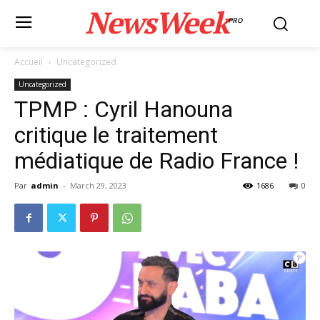
NewsWeek
PRO
Accueil
Uncategorized
Uncategorized
TPMP : Cyril Hanouna
critique le traitement
médiatique de Radio France !
Par
admin
-
March 29, 2023
1686
0