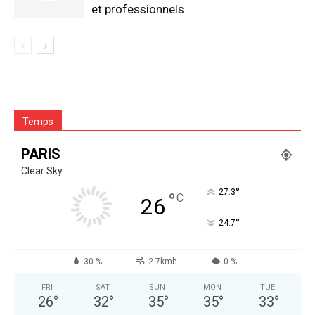
et professionnels
Temps
PARIS
Clear Sky
°
27.3
°
C
26
°
24.7
30 %
2.7kmh
0 %
FRI
SAT
SUN
MON
TUE
26
°
32
°
35
°
35
°
33
°