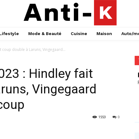
Lifestyle
Mode & Beauté
Cuisine
Maison
Auto/m
it coup double à Laruns, Vingegaard...
23 : Hindley fait
aruns, Vingegaard
 coup
1553
0