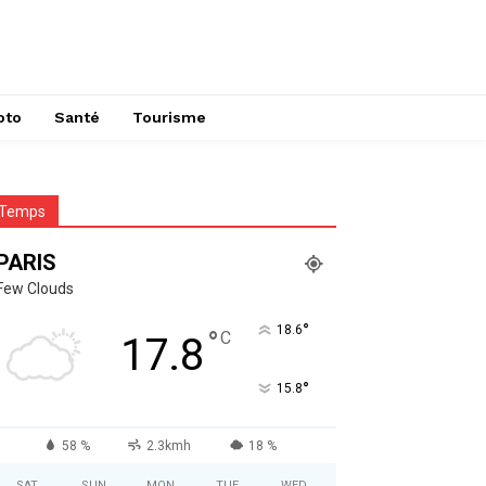
oto
Santé
Tourisme
Temps
PARIS
Few Clouds
°
18.6
°
C
17.8
°
15.8
58 %
2.3kmh
18 %
SAT
SUN
MON
TUE
WED