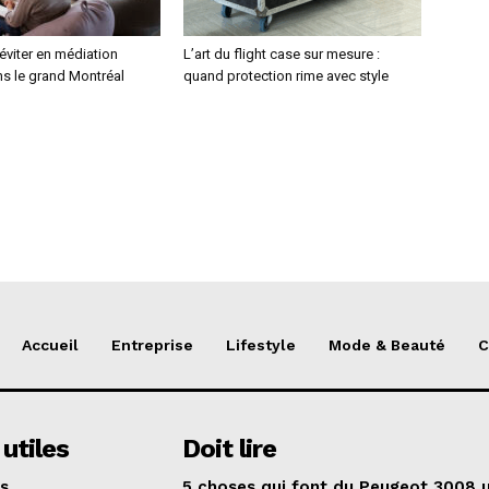
 éviter en médiation
L’art du flight case sur mesure :
ns le grand Montréal
quand protection rime avec style
Accueil
Entreprise
Lifestyle
Mode & Beauté
C
 utiles
Doit lire
s
5 choses qui font du Peugeot 3008 