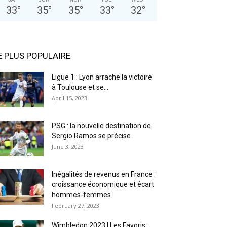
33
°
35
°
35
°
33
°
32
°
E PLUS POPULAIRE
Ligue 1 : Lyon arrache la victoire
à Toulouse et se...
April 15, 2023
PSG : la nouvelle destination de
Sergio Ramos se précise
June 3, 2023
Inégalités de revenus en France :
croissance économique et écart
hommes-femmes
February 27, 2023
Wimbledon 2023 | Les Favoris :