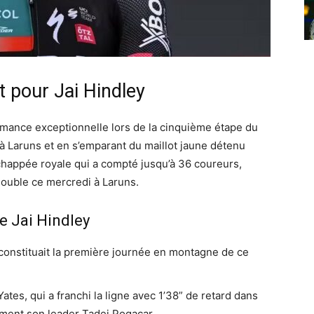
 pour Jai Hindley
rmance exceptionnelle lors de la cinquième étape du
à Laruns et en s’emparant du maillot jaune détenu
happée royale qui a compté jusqu’à 36 coureurs,
double ce mercredi à Laruns.
de Jai Hindley
 constituait la première journée en montagne de ce
ates, qui a franchi la ligne avec 1’38” de retard dans
ment son leader Tadej Pogacar.