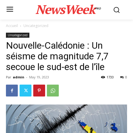
NewsWeek
PRO
Accueil
Uncategorized
Uncategorized
Nouvelle-Calédonie : Un
séisme de magnitude 7,7
secoue le sud-est de l’île
Par
admin
-
May 19, 2023
1733
0