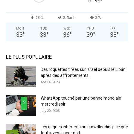
°
19.2
63 %
2.4kmh
2 %
MON
TUE
WED
THU
FRI
33
°
33
°
36
°
39
°
38
°
LE PLUS POPULAIRE
Des roquettes tirées sur Israël depuis le Liban
après des affrontements...
April 6, 2023
WhatsApp touché par une panne mondiale
mercredi soir
July 20, 2023
Les risques inhérents au crowdlending : ce que
tout investisseur doit...