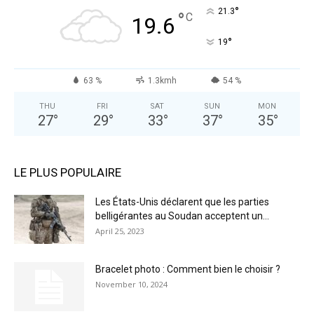
°
21.3
°
C
19.6
°
19
63 %
1.3kmh
54 %
THU
FRI
SAT
SUN
MON
27
°
29
°
33
°
37
°
35
°
LE PLUS POPULAIRE
Les États-Unis déclarent que les parties
belligérantes au Soudan acceptent un...
April 25, 2023
Bracelet photo : Comment bien le choisir ?
November 10, 2024