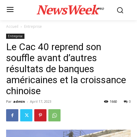
NewsWeek
PRO
Accueil
Entreprise
Entreprise
Le Cac 40 reprend son
souffle avant d’autres
résultats de banques
américaines et la croissance
chinoise
Par
admin
-
April 17, 2023
1660
0