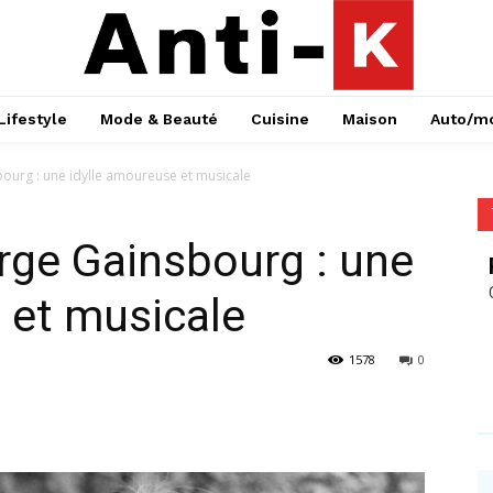
Lifestyle
Mode & Beauté
Cuisine
Maison
Auto/m
sbourg : une idylle amoureuse et musicale
erge Gainsbourg : une
 et musicale
1578
0