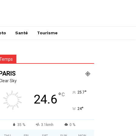
oto
Santé
Tourisme
Temps
PARIS
Clear Sky
°
25.7
°
C
24.6
°
24
35 %
3.1kmh
0 %
THU
FRI
SAT
SUN
MON