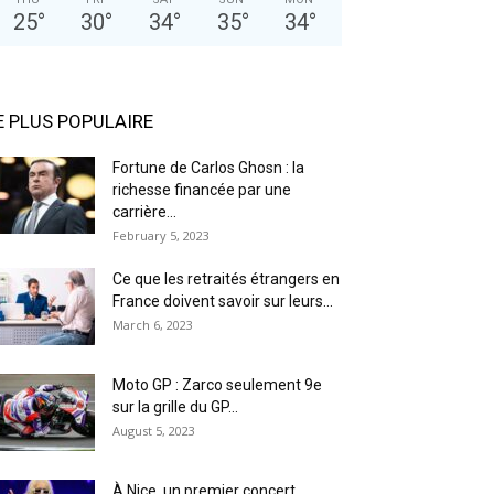
25
°
30
°
34
°
35
°
34
°
E PLUS POPULAIRE
Fortune de Carlos Ghosn : la
richesse financée par une
carrière...
February 5, 2023
Ce que les retraités étrangers en
France doivent savoir sur leurs...
March 6, 2023
Moto GP : Zarco seulement 9e
sur la grille du GP...
August 5, 2023
À Nice, un premier concert