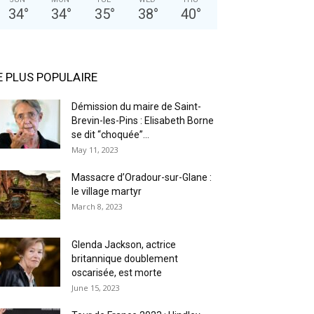
34
°
34
°
35
°
38
°
40
°
E PLUS POPULAIRE
Démission du maire de Saint-
Brevin-les-Pins : Elisabeth Borne
se dit “choquée”...
May 11, 2023
Massacre d’Oradour-sur-Glane :
le village martyr
March 8, 2023
Glenda Jackson, actrice
britannique doublement
oscarisée, est morte
June 15, 2023