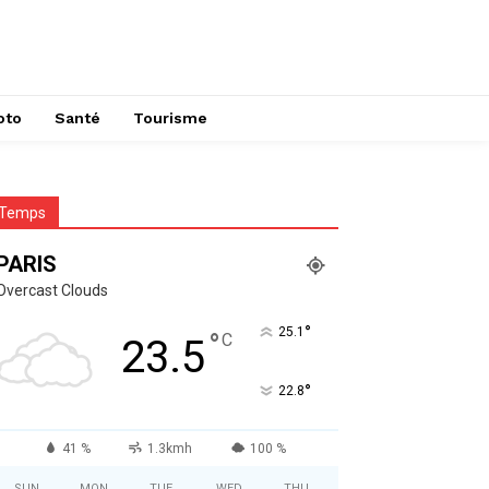
oto
Santé
Tourisme
Temps
PARIS
Overcast Clouds
°
25.1
°
C
23.5
°
22.8
41 %
1.3kmh
100 %
SUN
MON
TUE
WED
THU