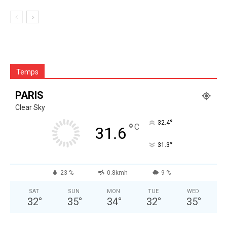
Temps
PARIS
Clear Sky
°
32.4
°
C
31.6
°
31.3
23 %
0.8kmh
9 %
SAT
SUN
MON
TUE
WED
32
°
35
°
34
°
32
°
35
°