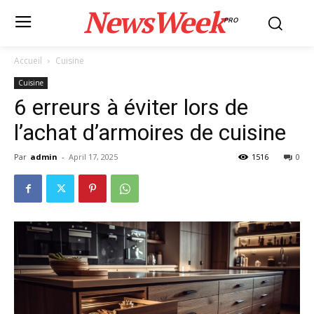
NewsWeek
PRO
Accueil
Cuisine
Cuisine
6 erreurs à éviter lors de
l’achat d’armoires de cuisine
Par
admin
-
April 17, 2025
1516
0