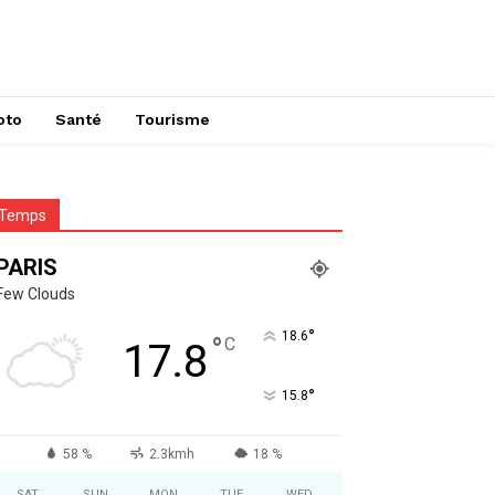
oto
Santé
Tourisme
Temps
PARIS
Few Clouds
°
18.6
°
C
17.8
°
15.8
58 %
2.3kmh
18 %
SAT
SUN
MON
TUE
WED