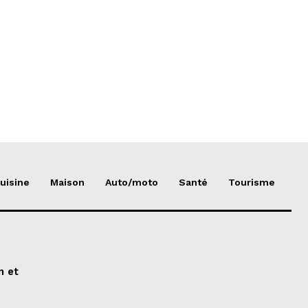
uisine
Maison
Auto/moto
Santé
Tourisme
n et