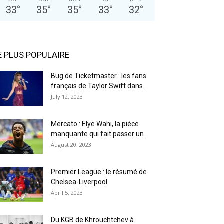
33
°
35
°
35
°
33
°
32
°
E PLUS POPULAIRE
Bug de Ticketmaster : les fans
français de Taylor Swift dans...
July 12, 2023
Mercato : Elye Wahi, la pièce
manquante qui fait passer un...
August 20, 2023
Premier League : le résumé de
Chelsea-Liverpool
April 5, 2023
Du KGB de Khrouchtchev à