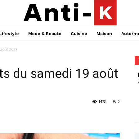
Lifestyle
Mode & Beauté
Cuisine
Maison
Auto/m
9 août 2023
ats du samedi 19 août
1473
0