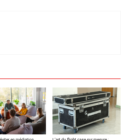
 éviter en médiation
L’art du flight case sur mesure :