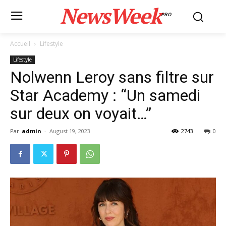
NewsWeek
PRO
Accueil
Lifestyle
Lifestyle
Nolwenn Leroy sans filtre sur
Star Academy : “Un samedi
sur deux on voyait…”
Par
admin
-
August 19, 2023
2743
0