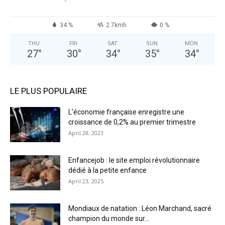
34 %
2.7kmh
0 %
THU
FRI
SAT
SUN
MON
27
°
30
°
34
°
35
°
34
°
LE PLUS POPULAIRE
L’économie française enregistre une
croissance de 0,2% au premier trimestre
April 28, 2023
Enfancejob : le site emploi révolutionnaire
dédié à la petite enfance
April 23, 2025
Mondiaux de natation : Léon Marchand, sacré
champion du monde sur...