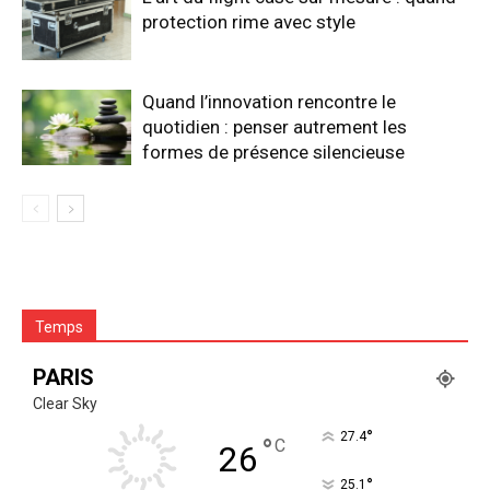
protection rime avec style
Quand l’innovation rencontre le
quotidien : penser autrement les
formes de présence silencieuse
Temps
PARIS
Clear Sky
°
27.4
°
C
26
°
25.1