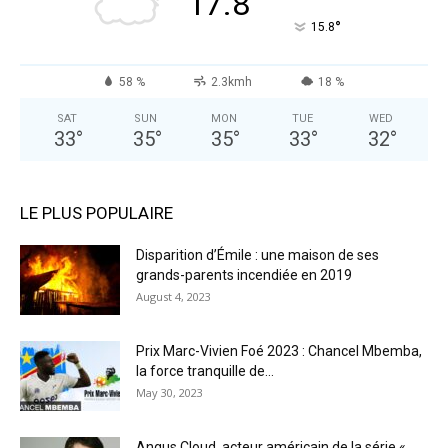
17.8
°
15.8
58 %
2.3kmh
18 %
SAT
SUN
MON
TUE
WED
33
°
35
°
35
°
33
°
32
°
LE PLUS POPULAIRE
Disparition d’Émile : une maison de ses
grands-parents incendiée en 2019
August 4, 2023
Prix Marc-Vivien Foé 2023 : Chancel Mbemba,
la force tranquille de...
May 30, 2023
Angus Cloud, acteur américain de la série «