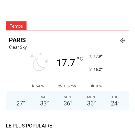
Temps
PARIS
Clear Sky
°
17.9
°
C
17.7
°
16.2
54 %
1.3kmh
0 %
FRI
SAT
SUN
MON
TUE
27
°
33
°
36
°
36
°
24
°
LE PLUS POPULAIRE