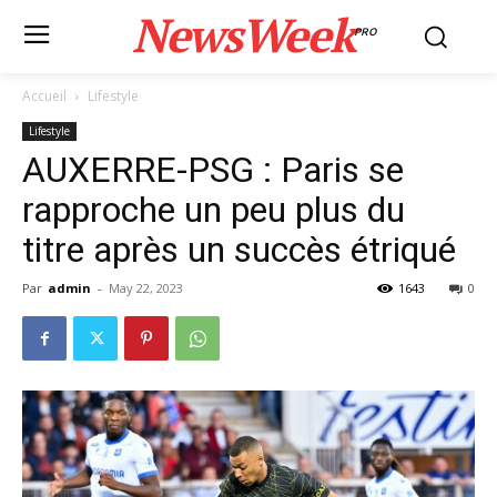
NewsWeek
PRO
Accueil
Lifestyle
Lifestyle
AUXERRE-PSG : Paris se
rapproche un peu plus du
titre après un succès étriqué
Par
admin
-
May 22, 2023
1643
0