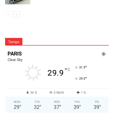
Temps
PARIS
Clear Sky
°
31.9
°
C
29.9
°
29.5
36 %
0.9kmh
1 %
MON
TUE
WED
THU
FRI
29
°
32
°
37
°
39
°
39
°