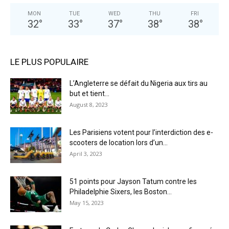
MON
TUE
WED
THU
FRI
32
°
33
°
37
°
38
°
38
°
LE PLUS POPULAIRE
L’Angleterre se défait du Nigeria aux tirs au
but et tient...
August 8, 2023
Les Parisiens votent pour l’interdiction des e-
scooters de location lors d’un...
April 3, 2023
51 points pour Jayson Tatum contre les
Philadelphie Sixers, les Boston...
May 15, 2023