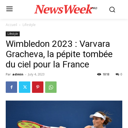
NewsWeek
PRO
Accueil
Lifestyle
Lifestyle
Wimbledon 2023 : Varvara
Gracheva, la pépite tombée
du ciel pour la France
Par
admin
-
July 4, 2023
1818
0