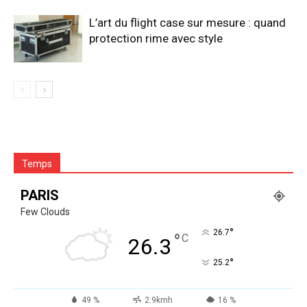
L’art du flight case sur mesure : quand
protection rime avec style
Temps
PARIS
Few Clouds
°
26.7
°
C
26.3
°
25.2
49 %
2.9kmh
16 %