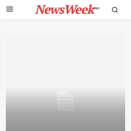
NewsWeek
PRO