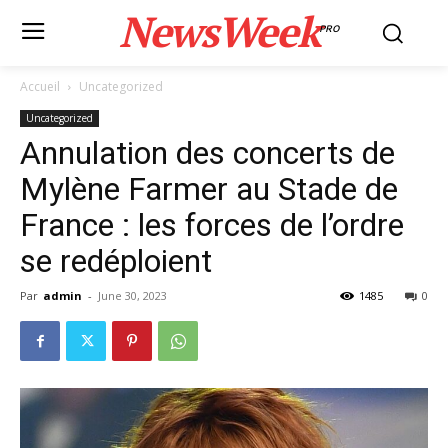
NewsWeek
PRO
Accueil
Uncategorized
Uncategorized
Annulation des concerts de
Mylène Farmer au Stade de
France : les forces de l’ordre
se redéploient
Par
admin
-
June 30, 2023
1485
0