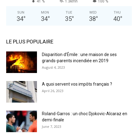
41 %
1.3kmh
100 %
SUN
MON
TUE
WED
THU
34
°
34
°
35
°
38
°
40
°
LE PLUS POPULAIRE
Disparition d’Émile : une maison de ses
grands-parents incendiée en 2019
August 4, 2023
A quoi servent vos impôts français ?
April 26, 2023
Roland-Garros : un choc Djokovic-Alcaraz en
demi-finale
June 7, 2023