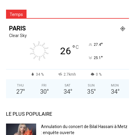
Temps
PARIS
Clear Sky
°
27.4
°
C
26
°
25.1
34 %
2.7kmh
0 %
THU
FRI
SAT
SUN
MON
27
°
30
°
34
°
35
°
34
°
LE PLUS POPULAIRE
Annulation du concert de Bilal Hassani à Metz
: enquête ouverte