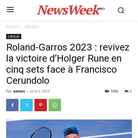
NewsWeek
PRO
Accueil
Lifestyle
Lifestyle
Roland-Garros 2023 : revivez
la victoire d’Holger Rune en
cinq sets face à Francisco
Cerundolo
Par
admin
-
June 6, 2023
1636
0