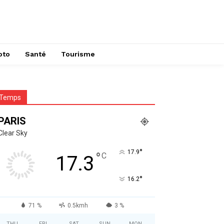
oto
Santé
Tourisme
Temps
PARIS
Clear Sky
°
17.9
°
C
17.3
°
16.2
71 %
0.5kmh
3 %
THU
FRI
SAT
SUN
MON