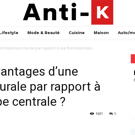
Lifestyle
Mode & Beauté
Cuisine
Maison
Auto/m
 thermopompe murale par rapport à une thermopompe...
vantages d’une
ale par rapport à
 centrale ?
1631
0