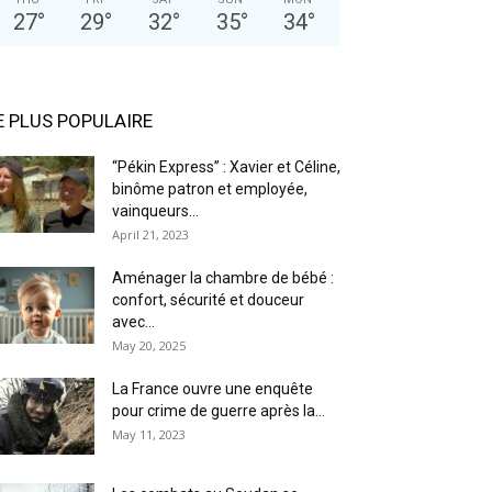
27
°
29
°
32
°
35
°
34
°
E PLUS POPULAIRE
“Pékin Express” : Xavier et Céline,
binôme patron et employée,
vainqueurs...
April 21, 2023
Aménager la chambre de bébé :
confort, sécurité et douceur
avec...
May 20, 2025
La France ouvre une enquête
pour crime de guerre après la...
May 11, 2023