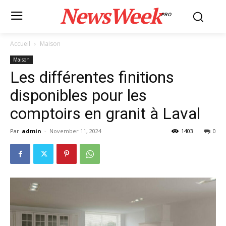
NewsWeek
PRO
Accueil
Maison
Maison
Les différentes finitions
disponibles pour les
comptoirs en granit à Laval
Par
admin
-
November 11, 2024
1403
0