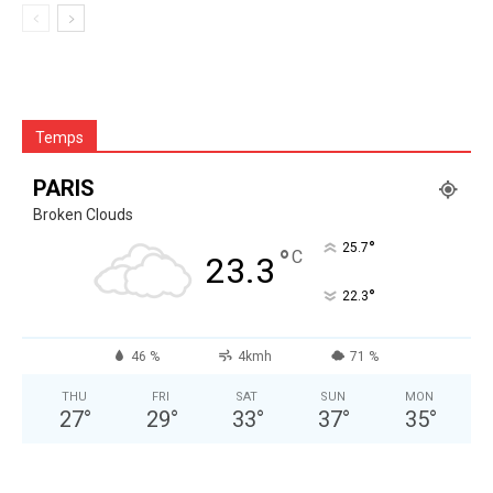
Temps
PARIS
Broken Clouds
°
25.7
°
C
23.3
°
22.3
46 %
4kmh
71 %
THU
FRI
SAT
SUN
MON
27
°
29
°
33
°
37
°
35
°