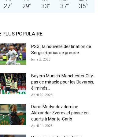
27
°
29
°
33
°
37
°
35
°
E PLUS POPULAIRE
PSG : la nouvelle destination de
Sergio Ramos se précise
June 3, 2023
Bayern Munich-Manchester City :
pas de miracle pour les Bavarois,
éliminés...
April 20, 2023
Daniil Medvedev domine
Alexander Zverev et passe en
quarts à Monte-Carlo
April 14, 2023