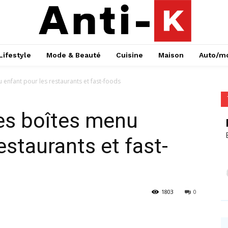
Lifestyle
Mode & Beauté
Cuisine
Maison
Auto/m
enfant pour les restaurants et fast-foods
es boîtes menu
estaurants et fast-
1803
0