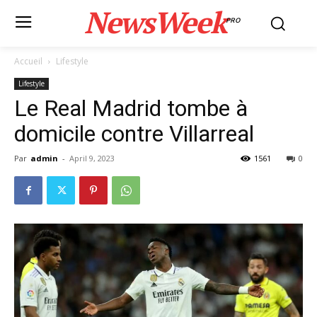
NewsWeek
PRO
Accueil
Lifestyle
Lifestyle
Le Real Madrid tombe à
domicile contre Villarreal
Par
admin
-
April 9, 2023
1561
0