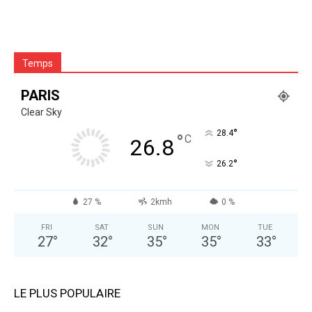
Temps
PARIS
Clear Sky
°
28.4
°
C
26.8
°
26.2
27 %
2kmh
0 %
FRI
SAT
SUN
MON
TUE
27
°
32
°
35
°
35
°
33
°
LE PLUS POPULAIRE