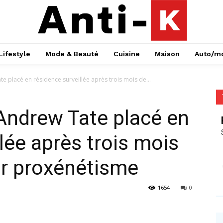
Lifestyle
Mode & Beauté
Cuisine
Maison
Auto/m
e placé en résidence surveillée après trois mois de...
Andrew Tate placé en
lée après trois mois
ur proxénétisme
1654
0