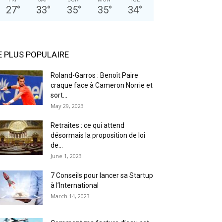
27
°
33
°
35
°
35
°
34
°
E PLUS POPULAIRE
Roland-Garros : Benoît Paire
craque face à Cameron Norrie et
sort...
May 29, 2023
Retraites : ce qui attend
désormais la proposition de loi
de...
June 1, 2023
7 Conseils pour lancer sa Startup
à l’International
March 14, 2023