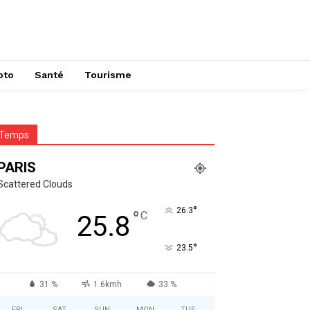
oto
Santé
Tourisme
Temps
PARIS
Scattered Clouds
°
26.3
°
C
25.8
°
23.5
31 %
1.6kmh
33 %
FRI
SAT
SUN
MON
TUE