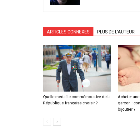
ARTICLES CONNEXES
PLUS DE L'AUTEUR
Quelle médaille commémorative de la
Acheter une
République française choisir ?
garçon : co
bijoutier ?