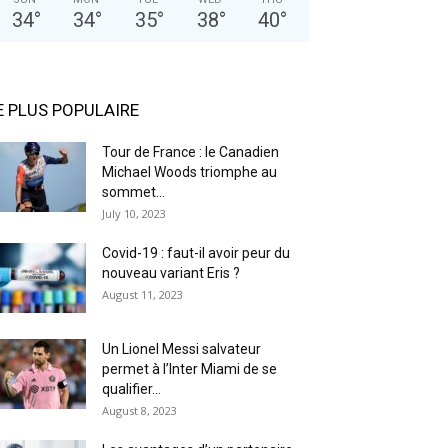
34
°
34
°
35
°
38
°
40
°
E PLUS POPULAIRE
Tour de France : le Canadien
Michael Woods triomphe au
sommet...
July 10, 2023
Covid-19 : faut-il avoir peur du
nouveau variant Eris ?
August 11, 2023
Un Lionel Messi salvateur
permet à l’Inter Miami de se
qualifier...
August 8, 2023