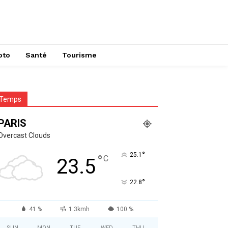
oto
Santé
Tourisme
Temps
PARIS
Overcast Clouds
°
25.1
°
C
23.5
°
22.8
41 %
1.3kmh
100 %
SUN
MON
TUE
WED
THU