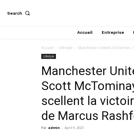
Search
Accueil
Entreprise
Accueil
Lifestyle
Manchester United 2-0 Everton : S
Lifestyle
Manchester Unite
Scott McTominay
scellent la victoi
de Marcus Rashf
Par
admin
-
April 9, 2023