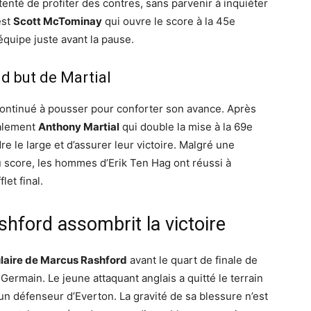
 tenté de profiter des contres, sans parvenir à inquiéter
est
Scott McTominay
qui ouvre le score à la 45e
équipe juste avant la pause.
nd but de Martial
ontinué à pousser pour conforter son avance. Après
nalement
Anthony Martial
qui double la mise à la 69e
 le large et d’assurer leur victoire. Malgré une
u score, les hommes d’Erik Ten Hag ont réussi à
let final.
hford assombrit la victoire
laire de Marcus Rashford
avant le quart de finale de
ermain. Le jeune attaquant anglais a quitté le terrain
un défenseur d’Everton. La gravité de sa blessure n’est