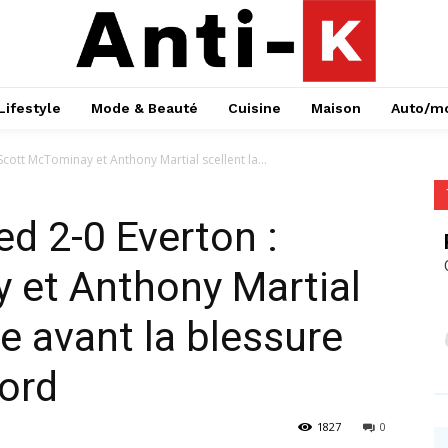
Lifestyle
Mode & Beauté
Cuisine
Maison
Auto/m
cott McTominay et Anthony Martial scellent la...
d 2-0 Everton :
 et Anthony Martial
re avant la blessure
ord
1827
0