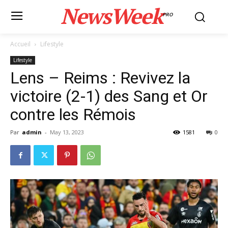
NewsWeek
PRO
Accueil
Lifestyle
Lifestyle
Lens – Reims : Revivez la
victoire (2-1) des Sang et Or
contre les Rémois
Par
admin
-
May 13, 2023
1581
0