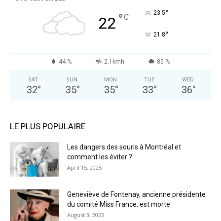
°
23.5
°
C
22
°
21.8
44 %
2.1kmh
85 %
SAT
SUN
MON
TUE
WED
32
°
35
°
35
°
33
°
36
°
LE PLUS POPULAIRE
Les dangers des souris à Montréal et
comment les éviter ?
April 15, 2025
Geneviève de Fontenay, ancienne présidente
du comité Miss France, est morte
August 3, 2023