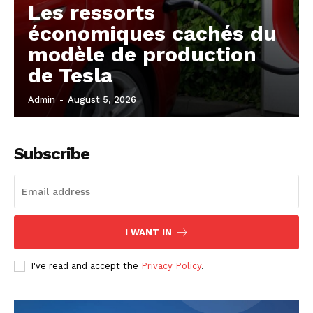
Les ressorts
économiques cachés du
modèle de production
de Tesla
Admin
-
August 5, 2026
Subscribe
I WANT IN
I've read and accept the
Privacy Policy
.